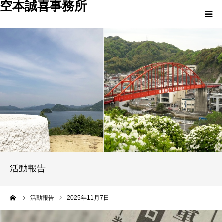
空本誠喜事務所
HOME
プロフィール
活動報告
活動実績
事務所案内
活動報告
ーム
活動報告
2025年11月7日