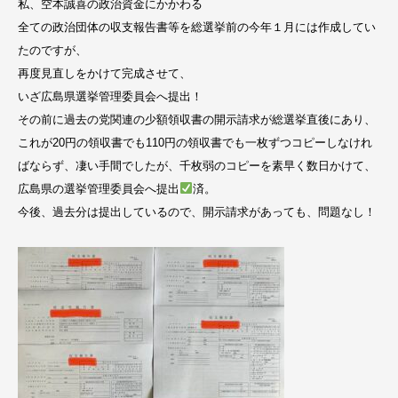
私、空本誠喜の政治資金にかかわる
全ての政治団体の収支報告書等を総選挙前の今年１月には作成してい
たのですが、
再度見直しをかけて完成させて、
いざ広島県選挙管理委員会へ提出！
その前に過去の党関連の少額領収書の開示請求が総選挙直後にあり、
これが20円の領収書でも110円の領収書でも一枚ずつコピーしなけれ
ばならず、凄い手間でしたが、千枚弱のコピーを素早く数日かけて、
広島県の選挙管理委員会へ提出
済。
今後、過去分は提出しているので、開示請求があっても、問題なし！