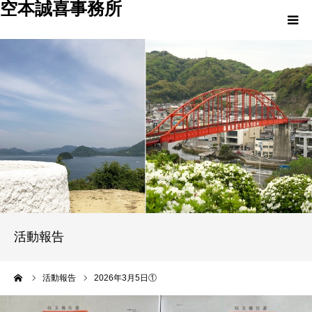
空本誠喜事務所
HOME
プロフィール
活動報告
活動実績
事務所案内
活動報告
ーム
活動報告
2026年3月5日①